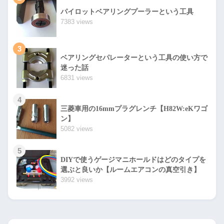
パイロットベアリングプーラーという工具
7383 views
3
ベアリングセパレーターという工具の使い方で
迷った話
6831 views
4
三菱車用の16mmプラグレンチ【H82W:eKワゴ
ン】
5082 views
5
DIYで使うゲージマニホールドはどのタイプを
選ぶと良いか【ルームエアコンの真空引き】
3992 views