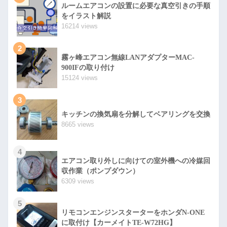
ルームエアコンの設置に必要な真空引きの手順
をイラスト解説
16214 views
2
霧ヶ峰エアコン無線LANアダプターMAC-
900IFの取り付け
15124 views
3
キッチンの換気扇を分解してベアリングを交換
8665 views
4
エアコン取り外しに向けての室外機への冷媒回
収作業（ポンプダウン）
6309 views
5
リモコンエンジンスターターをホンダN-ONE
に取付け【カーメイトTE-W72HG】