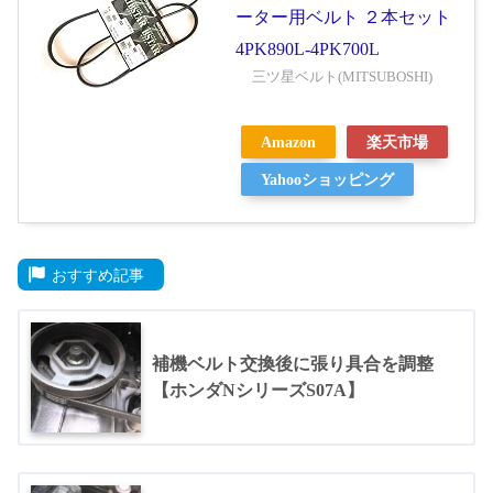
ーター用ベルト ２本セット
4PK890L-4PK700L
三ツ星ベルト(MITSUBOSHI)
Amazon
楽天市場
Yahooショッピング
おすすめ記事
補機ベルト交換後に張り具合を調整
【ホンダNシリーズS07A】