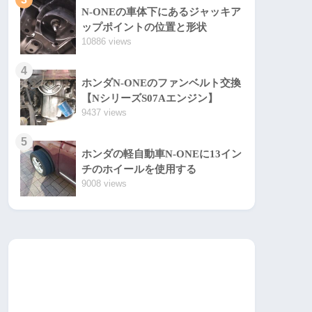
N-ONEの車体下にあるジャッキア
ップポイントの位置と形状
10886 views
4
ホンダN-ONEのファンベルト交換
【NシリーズS07Aエンジン】
9437 views
5
ホンダの軽自動車N-ONEに13イン
チのホイールを使用する
9008 views