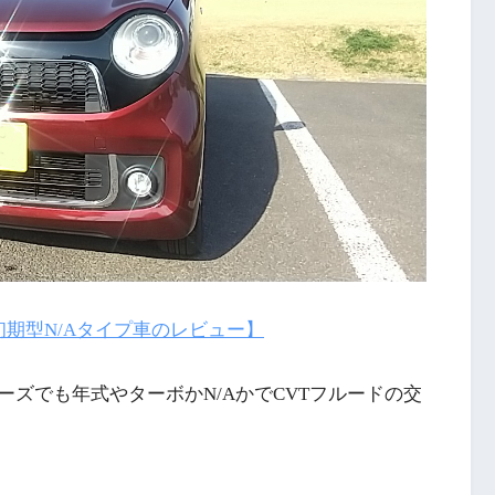
常【初期型N/Aタイプ車のレビュー】
ーズでも年式やターボかN/AかでCVTフルードの交