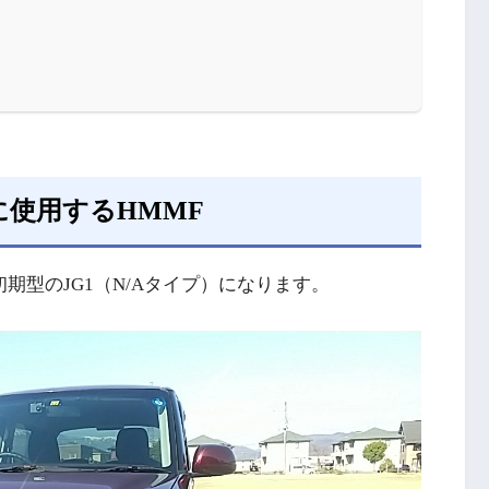
に使用するHMMF
初期型のJG1（N/Aタイプ）になります。