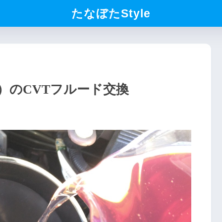
たなぼたStyle
7A）のCVTフルード交換